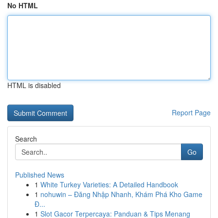
No HTML
HTML is disabled
Report Page
Search
Go
Published News
1
White Turkey Varieties: A Detailed Handbook
1
nohuwin – Đăng Nhập Nhanh, Khám Phá Kho Game
Đ...
1
Slot Gacor Terpercaya: Panduan & Tips Menang