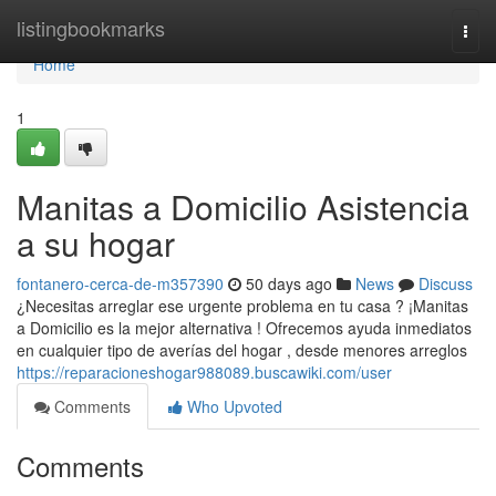
Home
listingbookmarks
Togg
navi
Home
1
Manitas a Domicilio Asistencia
a su hogar
fontanero-cerca-de-m357390
50 days ago
News
Discuss
¿Necesitas arreglar ese urgente problema en tu casa ? ¡Manitas
a Domicilio es la mejor alternativa ! Ofrecemos ayuda inmediatos
en cualquier tipo de averías del hogar , desde menores arreglos
https://reparacioneshogar988089.buscawiki.com/user
Comments
Who Upvoted
Comments