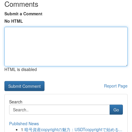
Comments
Submit a Comment
No HTML
HTML is disabled
Report Page
Search
Go
Published News
1
暗号資産copyrightの魅力：USDTcopyrightで始める...