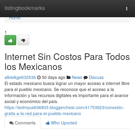
Home
listingbookmarks
Togg
navi
Home
1
Internet Sin Costos Para Todos
los Mexicanos
albieikge632536
50 days ago
News
Discuss
El estado mexicano busca lograr un mayor acceso a internet libre
para el pueblo mexicano. Se reconoce que el acceso a la
información y las recursos digitales es importante para el avance
social y económico del país.
https://tedmyue636803.bloggerchest.com/41753923/conexión-
gratis-a-la-red-para-el-pueblo-mexicano
Comments
Who Upvoted