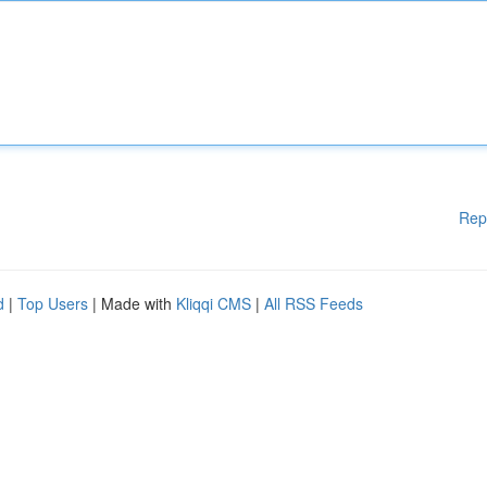
Rep
d
|
Top Users
| Made with
Kliqqi CMS
|
All RSS Feeds