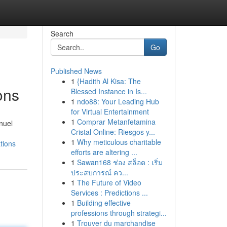
Search
Go
Published News
1
{Hadith Al Kisa: The
ons
Blessed Instance in Is...
1
ndo88: Your Leading Hub
for Virtual Entertainment
1
Comprar Metanfetamina
nuel
Cristal Online: Riesgos y...
1
Why meticulous charitable
tions
efforts are altering ...
1
Sawan168 ช่อง สล็อต : เริ่ม
ประสบการณ์ คว...
1
The Future of Video
Services : Predictions ...
1
Building effective
professions through strategi...
1
Trouver du marchandise