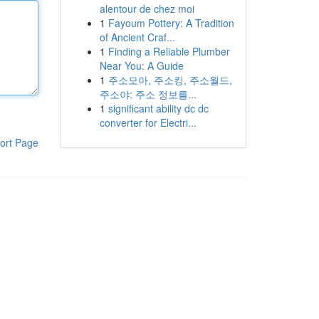
alentour de chez moi
1
Fayoum Pottery: A Tradition
of Ancient Craf...
1
Finding a Reliable Plumber
Near You: A Guide
1
주소모아, 주소킹, 주소월드,
주소야: 주소 정보를...
1
significant ability dc dc
converter for Electri...
ort Page