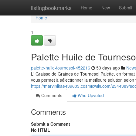
Home
listingbookmarks
Home
New
Submit
Home
1
Palette Huile de Tourneso
palette-huile-tournesol-452216
50 days ago
New
L' Graisse de Graines de Tournesol Palette, en format d
vous permet à sélectionner la meilleure solution selon 
https://marvinlkae439603.cosmicwiki.com/2344389/soci
Comments
Who Upvoted
Comments
Submit a Comment
No HTML