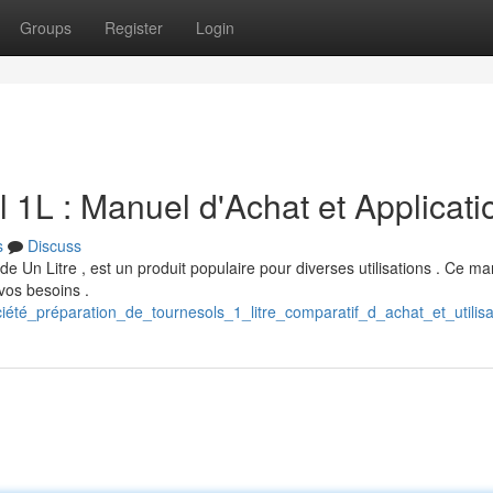
Groups
Register
Login
l 1L : Manuel d'Achat et Applicati
s
Discuss
e Un Litre , est un produit populaire pour diverses utilisations . Ce ma
vos besoins .
été_préparation_de_tournesols_1_litre_comparatif_d_achat_et_utilisa