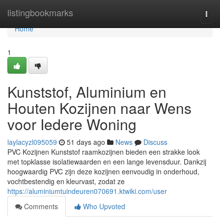
Home
listingbookmarks
Togg
navi
Home
1
Kunststof, Aluminium en
Houten Kozijnen naar Wens
voor Iedere Woning
laylacyzl095059
51 days ago
News
Discuss
PVC Kozijnen Kunststof raamkozijnen bieden een strakke look
met topklasse isolatiewaarden en een lange levensduur. Dankzij
hoogwaardig PVC zijn deze kozijnen eenvoudig in onderhoud,
vochtbestendig en kleurvast, zodat ze
https://aluminiumtuindeuren070691.ktwiki.com/user
Comments
Who Upvoted