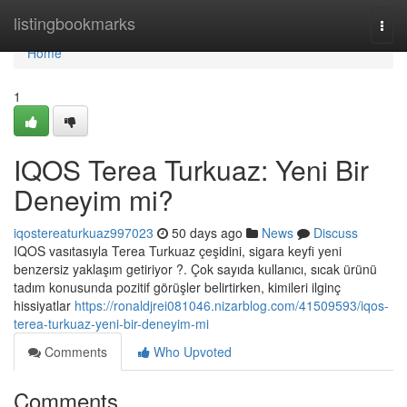
Home
listingbookmarks
Togg
navi
Home
1
IQOS Terea Turkuaz: Yeni Bir
Deneyim mi?
iqostereaturkuaz997023
50 days ago
News
Discuss
IQOS vasıtasıyla Terea Turkuaz çeşidini, sigara keyfi yeni
benzersiz yaklaşım getiriyor ?. Çok sayıda kullanıcı, sıcak ürünü
tadım konusunda pozitif görüşler belirtirken, kimileri ilginç
hissiyatlar
https://ronaldjrei081046.nizarblog.com/41509593/iqos-
terea-turkuaz-yeni-bir-deneyim-mi
Comments
Who Upvoted
Comments