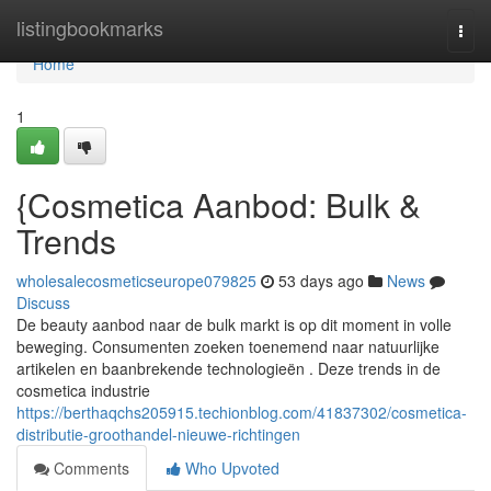
Home
listingbookmarks
Togg
navi
Home
1
{Cosmetica Aanbod: Bulk &
Trends
wholesalecosmeticseurope079825
53 days ago
News
Discuss
De beauty aanbod naar de bulk markt is op dit moment in volle
beweging. Consumenten zoeken toenemend naar natuurlijke
artikelen en baanbrekende technologieën . Deze trends in de
cosmetica industrie
https://berthaqchs205915.techionblog.com/41837302/cosmetica-
distributie-groothandel-nieuwe-richtingen
Comments
Who Upvoted