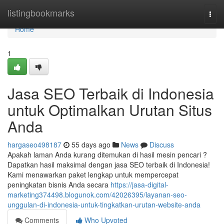
Home
listingbookmarks
Togg
navi
Home
1
Jasa SEO Terbaik di Indonesia
untuk Optimalkan Urutan Situs
Anda
hargaseo498187
55 days ago
News
Discuss
Apakah laman Anda kurang ditemukan di hasil mesin pencari ?
Dapatkan hasil maksimal dengan jasa SEO terbaik di Indonesia!
Kami menawarkan paket lengkap untuk mempercepat
peningkatan bisnis Anda secara
https://jasa-digital-
marketing374498.blogunok.com/42026395/layanan-seo-
unggulan-di-indonesia-untuk-tingkatkan-urutan-website-anda
Comments
Who Upvoted