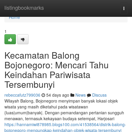
Home
listingbookmarks
Togg
navi
Home
1
Kecamatan Balong
Bojonegoro: Mencari Tahu
Keindahan Pariwisata
Tersembunyi
rebeccafutz799036
54 days ago
News
Discuss
Wilayah Balong, Bojonegoro menyimpan banyak lokasi objek
wisata yang masih diketahui pada wisatawan
{luas|umum|banyak|. Dengan pemandangan pertanian sungguh
menawan, termasuk kekayaan budaya setempat, Harjosari
https://hannamiwi878985.blogs100.com/41538564/distrik-balong-
bojonegoro-mengungkap-keindahan-objek-wisata-tersembunyi