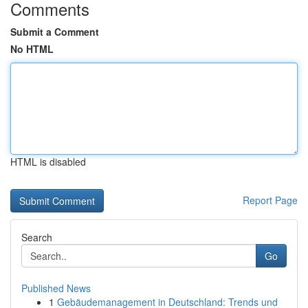
Comments
Submit a Comment
No HTML
HTML is disabled
Report Page
Search
Go
Published News
1
Gebäudemanagement in Deutschland: Trends und