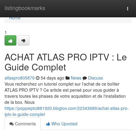
Home
listingbookmarks
Togg
navi
Home
1
ACHAT ATLAS PRO IPTV : Le
Guide Complet
atlaspro805879
54 days ago
News
Discuss
Vous recherchez un tutoriel complet sur l'achat de ce boîtier
ATLAS PRO IPTV ? Ce article est pensé pour vous guider à
travers toutes les phases de votre acquisition et de l'installation
de la box. Nous
https://poppieptci881920.blogtov.com/22343689/achat-atlas-pro-
iptv-le-guide-complet
Comments
Who Upvoted