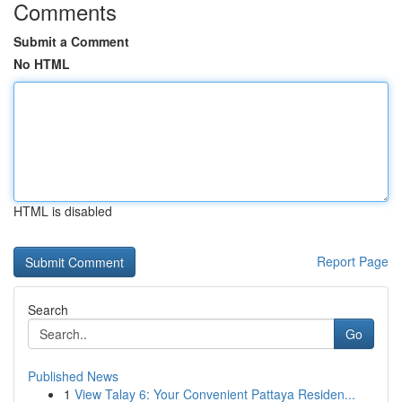
Comments
Submit a Comment
No HTML
HTML is disabled
Report Page
Search
Go
Published News
1
View Talay 6: Your Convenient Pattaya Residen...