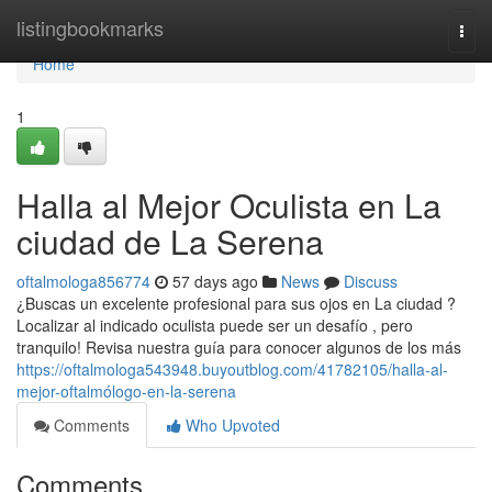
Home
listingbookmarks
Togg
navi
Home
1
Halla al Mejor Oculista en La
ciudad de La Serena
oftalmologa856774
57 days ago
News
Discuss
¿Buscas un excelente profesional para sus ojos en La ciudad ?
Localizar al indicado oculista puede ser un desafío , pero
tranquilo! Revisa nuestra guía para conocer algunos de los más
https://oftalmologa543948.buyoutblog.com/41782105/halla-al-
mejor-oftalmólogo-en-la-serena
Comments
Who Upvoted
Comments