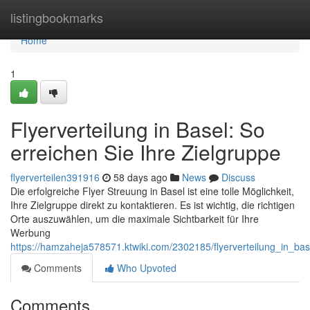
Home
listingbookmarks
Home
1
Flyerverteilung in Basel: So
erreichen Sie Ihre Zielgruppe
flyerverteilen391916
58 days ago
News
Discuss
Die erfolgreiche Flyer Streuung in Basel ist eine tolle Möglichkeit,
Ihre Zielgruppe direkt zu kontaktieren. Es ist wichtig, die richtigen
Orte auszuwählen, um die maximale Sichtbarkeit für Ihre
Werbung
https://hamzaheja578571.ktwiki.com/2302185/flyerverteilung_in_ba
Comments
Who Upvoted
Comments