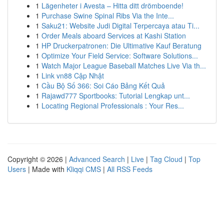
1
Lägenheter i Avesta – Hitta ditt drömboende!
1
Purchase Swine Spinal Ribs Via the Inte...
1
Saku21: Website Judi Digital Terpercaya atau Ti...
1
Order Meals aboard Services at Kashi Station
1
HP Druckerpatronen: Die Ultimative Kauf Beratung
1
Optimize Your Field Service: Software Solutions...
1
Watch Major League Baseball Matches Live Via th...
1
Link vn88 Cập Nhật
1
Cầu Bộ Số 366: Soi Cáo Bảng Kết Quả
1
Rajawd777 Sportbooks: Tutorial Lengkap unt...
1
Locating Regional Professionals : Your Res...
Copyright © 2026 |
Advanced Search
|
Live
|
Tag Cloud
|
Top
Users
| Made with
Kliqqi CMS
|
All RSS Feeds