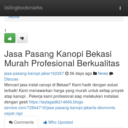
Home
listingbookmarks
Togg
navi
Home
1
Jasa Pasang Kanopi Bekasi
Murah Profesional Berkualitas
jasa-pasang-kanopi-jakar162267
56 days ago
News
Discuss
Mencari jasa instal canopi di Bekasi? Kami hadir dengan solusi
terbaik! Kami menawarkan harga yang murah untuk setiap proyek
atap kanopi . Pekerja kami profesional siap melakukan instalasi
dengan gesit
https://laylagadk214666.blogs-
service.com/72844719/jasa-pasang-kanopi-jakarta-ekonomis-
cepat-rapi
Comments
Who Upvoted