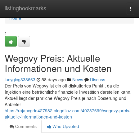
Home
listingbookmarks
Togg
navi
Home
1
Wegovy Preis: Aktuelle
Informationen und Kosten
lucygicg333663
58 days ago
News
Discuss
Der Preis von Wegovy ist ein oft diskutiertes Punkt , da die
Injektion eine beträchtliche finanzielle Investition darstellen kann.
Aktuell liegt der jährliche Wegovy Preis je nach Dosierung und
Anbieter
https://rajancgdo427982.blogdiloz.com/40237699/wegovy-preis-
aktuelle-informationen-und-kosten
Comments
Who Upvoted