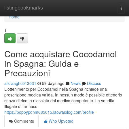
Home
listingbookmarks
Togg
navi
Home
1
Come acquistare Cocodamol
in Spagna: Guida e
Precauzioni
aliciaaghc013031
59 days ago
News
Discuss
L'ottenimento per Cocodamol nella Spagna richiede una
prescrizione medica valida. In nessun modo è possibile ottenerlo
senza di ricetta rilasciata dal medico competente. La vendita
illegale di farmaco
https://poppypdnm685015.laowaiblog.com/profile
Comments
Who Upvoted