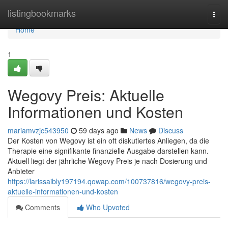
Home
listingbookmarks
Togg
navi
Home
1
Wegovy Preis: Aktuelle
Informationen und Kosten
mariamvzjc543950
59 days ago
News
Discuss
Der Kosten von Wegovy ist ein oft diskutiertes Anliegen, da die
Therapie eine signifikante finanzielle Ausgabe darstellen kann.
Aktuell liegt der jährliche Wegovy Preis je nach Dosierung und
Anbieter
https://larissaibly197194.qowap.com/100737816/wegovy-preis-
aktuelle-informationen-und-kosten
Comments
Who Upvoted