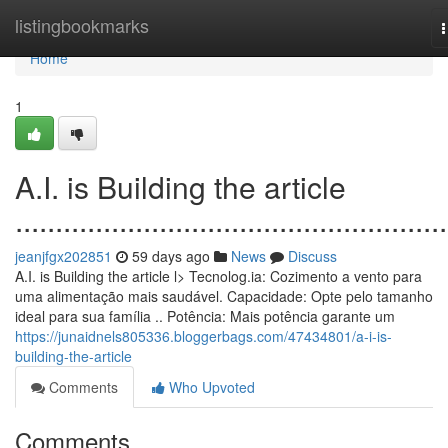
Home
listingbookmarks
n
Home
1
A.I. is Building the article
......................................................
jeanjfgx202851
59 days ago
News
Discuss
A.I. is Building the article l> Tecnolog.ia: Cozimento a vento para
uma alimentação mais saudável. Capacidade: Opte pelo tamanho
ideal para sua família .. Potência: Mais potência garante um
https://junaidnels805336.bloggerbags.com/47434801/a-i-is-
building-the-article
Comments
Who Upvoted
Comments