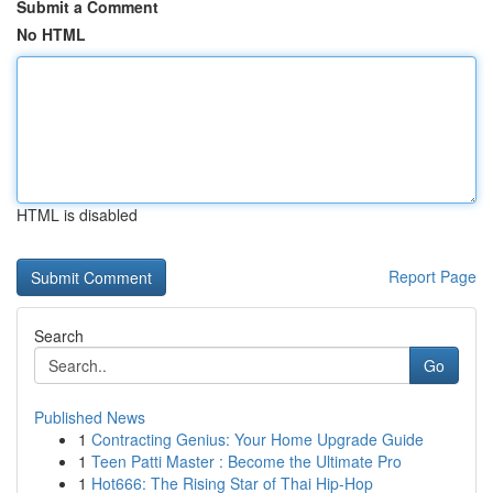
Submit a Comment
No HTML
HTML is disabled
Report Page
Search
Go
Published News
1
Contracting Genius: Your Home Upgrade Guide
1
Teen Patti Master : Become the Ultimate Pro
1
Hot666: The Rising Star of Thai Hip-Hop