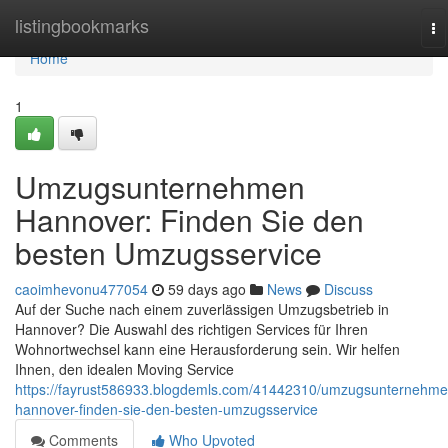
Home
listingbookmarks
To
na
Home
1
Umzugsunternehmen
Hannover: Finden Sie den
besten Umzugsservice
caoimhevonu477054
59 days ago
News
Discuss
Auf der Suche nach einem zuverlässigen Umzugsbetrieb in
Hannover? Die Auswahl des richtigen Services für Ihren
Wohnortwechsel kann eine Herausforderung sein. Wir helfen
Ihnen, den idealen Moving Service
https://fayrust586933.blogdemls.com/41442310/umzugsunternehme
hannover-finden-sie-den-besten-umzugsservice
Comments
Who Upvoted