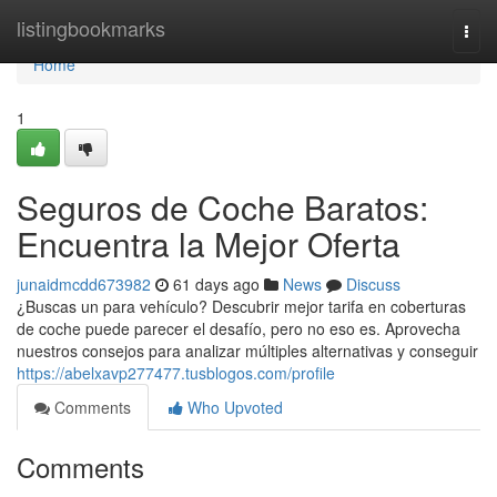
Home
listingbookmarks
Togg
navi
Home
1
Seguros de Coche Baratos:
Encuentra la Mejor Oferta
junaidmcdd673982
61 days ago
News
Discuss
¿Buscas un para vehículo? Descubrir mejor tarifa en coberturas
de coche puede parecer el desafío, pero no eso es. Aprovecha
nuestros consejos para analizar múltiples alternativas y conseguir
https://abelxavp277477.tusblogos.com/profile
Comments
Who Upvoted
Comments