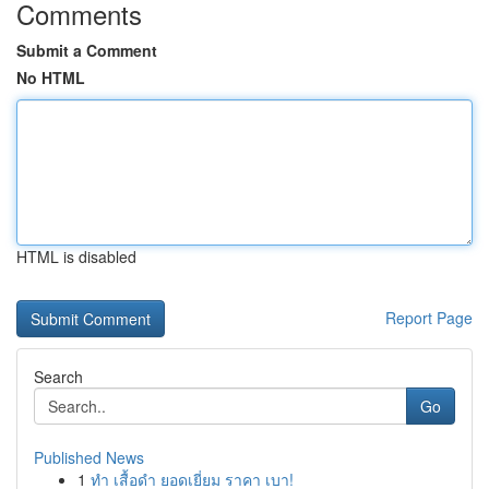
Comments
Submit a Comment
No HTML
HTML is disabled
Report Page
Search
Go
Published News
1
ทำ เสื้อดำ ยอดเยี่ยม ราคา เบา!