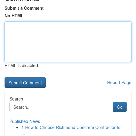
Submit a Comment
No HTML
HTML is disabled
Report Page
Search
Go
Published News
1
How to Choose Richmond Concrete Contractor for
...