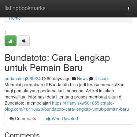
Home
listingbookmarks
Togg
navi
Home
1
Bundatoto: Cara Lengkap
untuk Pemain Baru
adrianalujq329924
60 days ago
News
Discuss
Memulai permainan di Bundatoto bisa jadi terasa menakutkan
bagi pemula yang pertama kali mencoba. Artikel ini akan
menyajikan informasi detail tentang proses membuat akun di
Bundatoto, mempelajari
https://tiffanyisxw561855.estate-
blog.com/40418628/bundatoto-cara-lengkap-untuk-pemain-baru
Comments
Who Upvoted
Comments