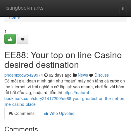
Home
listingbookmarks
Togg
navi
Home
1
EE88: Your top on line Casino
desired destination
phoenixoqwo429974
62 days ago
News
Discuss
Có một giai đoạn mình gần như “ngán” mấy nền tảng cá cược on
the internet, vì trải nghiệm cứ lặp lại: vào nhanh, chơi ổn vài hôm
rồi bắt đầu lag, hoặc rút tiền thì
https://natural-
bookmark.com/story21417200/ee88-your-greatest-on-the-net-on-
line-casino-place
Comments
Who Upvoted
Comments