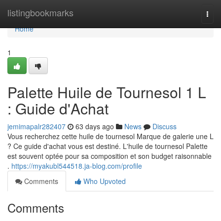
Home
listingbookmarks
Togg
navi
Home
1
Palette Huile de Tournesol 1 L
: Guide d'Achat
jemimapalr282407
63 days ago
News
Discuss
Vous recherchez cette huile de tournesol Marque de galerie une L
? Ce guide d'achat vous est destiné. L'huile de tournesol Palette
est souvent optée pour sa composition et son budget raisonnable
.
https://myakubl544518.ja-blog.com/profile
Comments
Who Upvoted
Comments