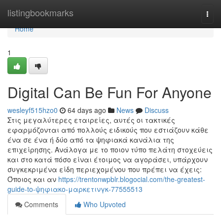
Home
listingbookmarks
Togg
navi
Home
1
Digital Can Be Fun For Anyone
wesleyf515hzo0
64 days ago
News
Discuss
Στις μεγαλύτερες εταιρείες, αυτές οι τακτικές
εφαρμόζονται από πολλούς ειδικούς που εστιάζουν κάθε
ένα σε ένα ή δύο από τα ψηφιακά κανάλια της
επιχείρησης. Ανάλογα με το ποιον τύπο πελάτη στοχεύεις
και στο κατά πόσο είναι έτοιμος να αγοράσει, υπάρχουν
συγκεκριμένα είδη περιεχομένου που πρέπει να έχεις:
Όποιος και αν
https://trentonwpblr.blogocial.com/the-greatest-
guide-to-ψηφιακο-μαρκετινγκ-77555513
Comments
Who Upvoted