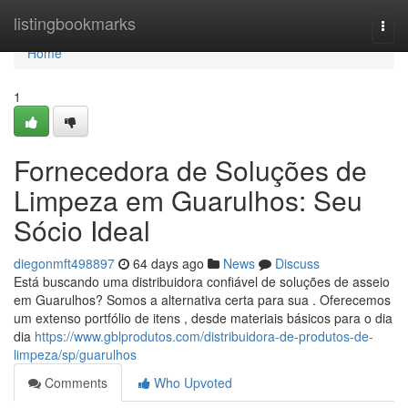
Home
listingbookmarks
Togg
navi
Home
1
Fornecedora de Soluções de
Limpeza em Guarulhos: Seu
Sócio Ideal
diegonmft498897
64 days ago
News
Discuss
Está buscando uma distribuidora confiável de soluções de asseio
em Guarulhos? Somos a alternativa certa para sua . Oferecemos
um extenso portfólio de itens , desde materiais básicos para o dia
dia
https://www.gblprodutos.com/distribuidora-de-produtos-de-
limpeza/sp/guarulhos
Comments
Who Upvoted