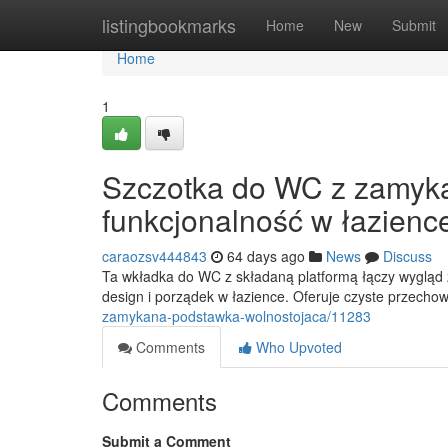
Home
listingbookmarks
Home
New
Submit
Home
1
Szczotka do WC z zamyka
funkcjonalność w łazienc
caraozsv444843
64 days ago
News
Discuss
Ta wkładka do WC z składaną platformą łączy wygląd z
design i porządek w łazience. Oferuje czyste przech
zamykana-podstawka-wolnostojaca/11283
Comments
Who Upvoted
Comments
Submit a Comment