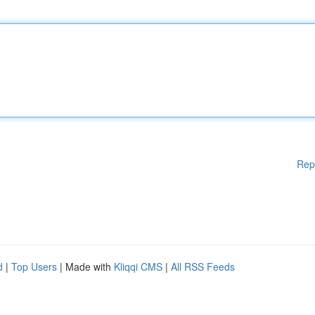
Rep
d
|
Top Users
| Made with
Kliqqi CMS
|
All RSS Feeds