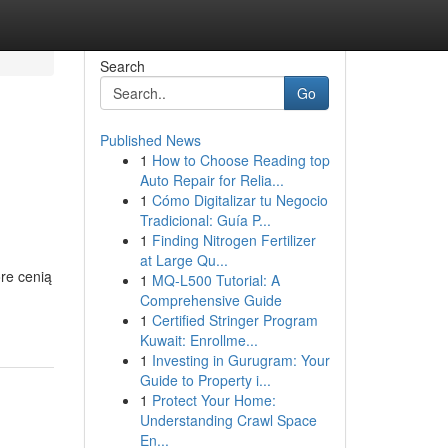
Search
Go
Published News
1
How to Choose Reading top
Auto Repair for Relia...
1
Cómo Digitalizar tu Negocio
Tradicional: Guía P...
1
Finding Nitrogen Fertilizer
at Large Qu...
re cenią
1
MQ-L500 Tutorial: A
Comprehensive Guide
1
Certified Stringer Program
Kuwait: Enrollme...
1
Investing in Gurugram: Your
Guide to Property i...
1
Protect Your Home:
Understanding Crawl Space
En...