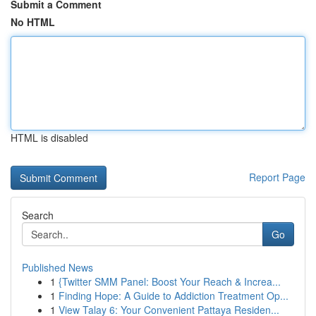
Submit a Comment
No HTML
HTML is disabled
Report Page
Search
Go
Published News
1
{Twitter SMM Panel: Boost Your Reach & Increa...
1
Finding Hope: A Guide to Addiction Treatment Op...
1
View Talay 6: Your Convenient Pattaya Residen...