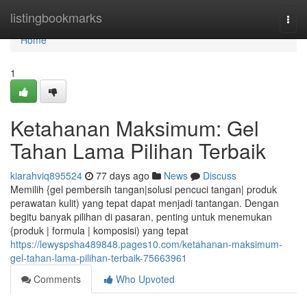
Home
listingbookmarks
Togg
navi
Home
1
Ketahanan Maksimum: Gel
Tahan Lama Pilihan Terbaik
kiarahviq895524
77 days ago
News
Discuss
Memilih {gel pembersih tangan|solusi pencuci tangan| produk
perawatan kulit) yang tepat dapat menjadi tantangan. Dengan
begitu banyak pilihan di pasaran, penting untuk menemukan
{produk | formula | komposisi) yang tepat
https://lewyspsha489848.pages10.com/ketahanan-maksimum-
gel-tahan-lama-pilihan-terbaik-75663961
Comments
Who Upvoted