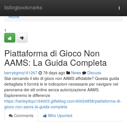
Home
listingbookmarks
Togg
navi
Home
1
Piattaforma di Gioco Non
AAMS: La Guida Completa
barryegmq161267
78 days ago
News
Discuss
Stai cercando il sito di gioco non AAMS affidabile? Questa guida
dettagliata ti fornirà le le indicazioni necessarie per navigare nel
panorama dei siti online senza autorizzazione AAMS.
Esploreremo le differenze
https://harleydcpz164003.glifeblog.com/40024858/piattaforma-di-
gioco-non-aams-la-guida-completa
Comments
Who Upvoted