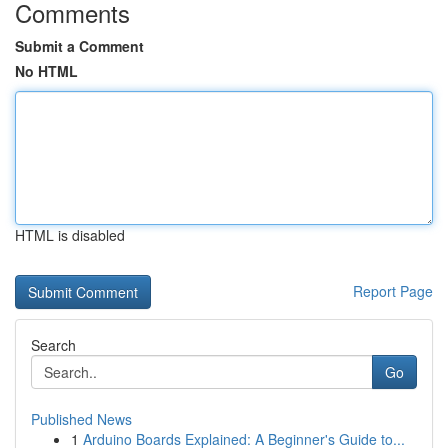
Comments
Submit a Comment
No HTML
HTML is disabled
Report Page
Search
Go
Published News
1
Arduino Boards Explained: A Beginner's Guide to...