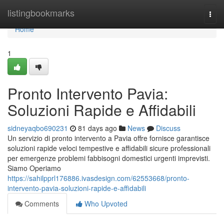
Home
listingbookmarks
Togg
navi
Home
1
Pronto Intervento Pavia:
Soluzioni Rapide e Affidabili
sidneyaqbo690231
81 days ago
News
Discuss
Un servizio di pronto intervento a Pavia offre fornisce garantisce
soluzioni rapide veloci tempestive e affidabili sicure professionali
per emergenze problemi fabbisogni domestici urgenti imprevisti.
Siamo Operiamo
https://sahilpprl176886.ivasdesign.com/62553668/pronto-
intervento-pavia-soluzioni-rapide-e-affidabili
Comments
Who Upvoted