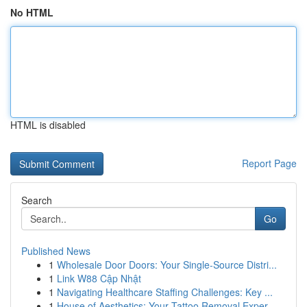
No HTML
HTML is disabled
Report Page
Search
Go
Published News
1
Wholesale Door Doors: Your Single-Source Distri...
1
Link W88 Cập Nhật
1
Navigating Healthcare Staffing Challenges: Key ...
1
House of Aesthetics: Your Tattoo Removal Exper...