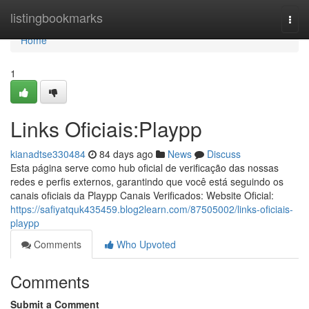
Home
listingbookmarks
Togg
navi
Home
1
Links Oficiais:Playpp
kianadtse330484
84 days ago
News
Discuss
Esta página serve como hub oficial de verificação das nossas
redes e perfis externos, garantindo que você está seguindo os
canais oficiais da Playpp Canais Verificados: Website Oficial:
https://safiyatquk435459.blog2learn.com/87505002/links-oficiais-
playpp
Comments
Who Upvoted
Comments
Submit a Comment