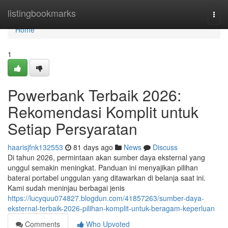
Home
listingbookmarks
Togg
navi
Home
1
Powerbank Terbaik 2026:
Rekomendasi Komplit untuk
Setiap Persyaratan
haarisjfnk132553
81 days ago
News
Discuss
Di tahun 2026, permintaan akan sumber daya eksternal yang
unggul semakin meningkat. Panduan ini menyajikan pilihan
baterai portabel unggulan yang ditawarkan di belanja saat ini.
Kami sudah meninjau berbagai jenis
https://lucyquu074827.blogdun.com/41857263/sumber-daya-
eksternal-terbaik-2026-pilihan-komplit-untuk-beragam-keperluan
Comments
Who Upvoted