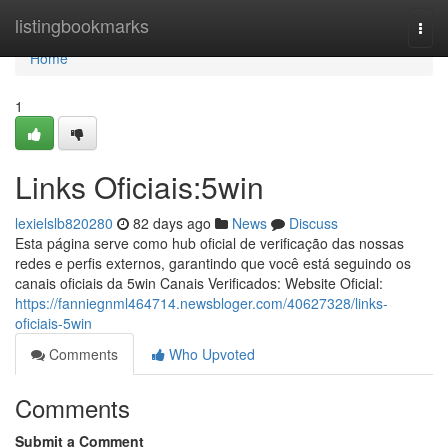
Home
listingbookmarks
Togg
navi
Home
1
Links Oficiais:5win
lexielslb820280
82 days ago
News
Discuss
Esta página serve como hub oficial de verificação das nossas
redes e perfis externos, garantindo que você está seguindo os
canais oficiais da 5win Canais Verificados: Website Oficial:
https://fanniegnml464714.newsbloger.com/40627328/links-
oficiais-5win
Comments
Who Upvoted
Comments
Submit a Comment