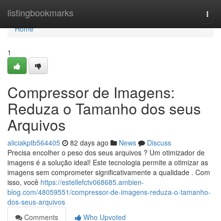
Home
listingbookmarks
Togg
navi
Home
1
Compressor de Imagens:
Reduza o Tamanho dos seus
Arquivos
aliciakptb564405
82 days ago
News
Discuss
Precisa encolher o peso dos seus arquivos ? Um otimizador de
imagens é a solução ideal! Este tecnologia permite a otimizar as
imagens sem comprometer significativamente a qualidade . Com
isso, você
https://estellefctv068685.ambien-
blog.com/48059551/compressor-de-imagens-reduza-o-tamanho-
dos-seus-arquivos
Comments
Who Upvoted