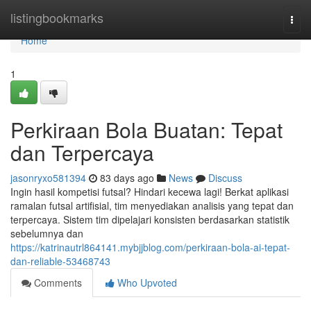
Home
listingbookmarks
Togg
navi
Home
1
Perkiraan Bola Buatan: Tepat
dan Terpercaya
jasonryxo581394
83 days ago
News
Discuss
Ingin hasil kompetisi futsal? Hindari kecewa lagi! Berkat aplikasi
ramalan futsal artifisial, tim menyediakan analisis yang tepat dan
terpercaya. Sistem tim dipelajari konsisten berdasarkan statistik
sebelumnya dan
https://katrinautrl864141.mybjjblog.com/perkiraan-bola-ai-tepat-
dan-reliable-53468743
Comments
Who Upvoted