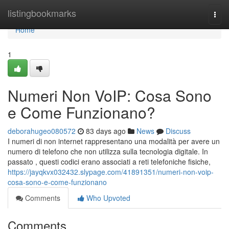
Home
listingbookmarks
Togg
navi
Home
1
Numeri Non VoIP: Cosa Sono
e Come Funzionano?
deborahugeo080572
83 days ago
News
Discuss
I numeri di non internet rappresentano una modalità per avere un
numero di telefono che non utilizza sulla tecnologia digitale. In
passato , questi codici erano associati a reti telefoniche fisiche,
https://jayqkvx032432.slypage.com/41891351/numeri-non-voip-
cosa-sono-e-come-funzionano
Comments
Who Upvoted
Comments