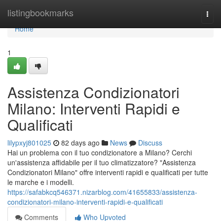
Home
listingbookmarks
Togg
navi
Home
1
Assistenza Condizionatori
Milano: Interventi Rapidi e
Qualificati
lilypxyj801025
82 days ago
News
Discuss
Hai un problema con il tuo condizionatore a Milano? Cerchi
un'assistenza affidabile per il tuo climatizzatore? "Assistenza
Condizionatori Milano" offre interventi rapidi e qualificati per tutte
le marche e i modelli.
https://safabkcq546371.nizarblog.com/41655833/assistenza-
condizionatori-milano-interventi-rapidi-e-qualificati
Comments
Who Upvoted