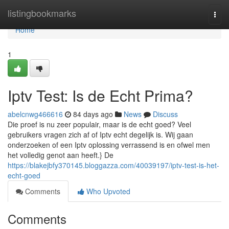
Home
listingbookmarks
Togg
navi
Home
1
Iptv Test: Is de Echt Prima?
abelcnwg466616
84 days ago
News
Discuss
Die proef is nu zeer populair, maar is de echt goed? Veel
gebruikers vragen zich af of Iptv echt degelijk is. Wij gaan
onderzoeken of een Iptv oplossing verrassend is en ofwel men
het volledig genot aan heeft.} De
https://blakejbfy370145.bloggazza.com/40039197/iptv-test-is-het-
echt-goed
Comments
Who Upvoted
Comments