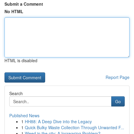
Submit a Comment
No HTML
HTML is disabled
Report Page
Search
Go
Published News
1
HH88: A Deep Dive into the Legacy
1
Quick Bulky Waste Collection Through Unwanted F...
1
Weed in the city: A Increasing Problem?