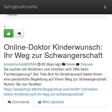
Home
listingbookmarks
Togg
navi
Home
1
Online-Doktor Kinderwunsch:
Ihr Weg zur Schwangerschaft
prestonvmeq903506
82 days ago
News
Discuss
Sie suchen ein Kindchen und möchten sich Hilfe beim
Familienplanung? Der Tele-Arzt für Kinderwunsch bietet Ihnen
eine persönliche Begleitung auf Ihrem Weg zur Schwangerschaft .
Nutzen Sie von flexiblen
https://jessezfog148639.blogspothub.com/40081123/online-
doktor-kinderwunsch-ihr-weg-zur-schwangerschaft
Comments
Who Upvoted