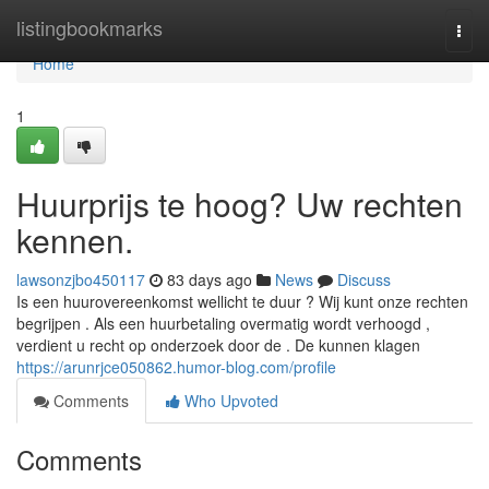
Home
listingbookmarks
Togg
navi
Home
1
Huurprijs te hoog? Uw rechten
kennen.
lawsonzjbo450117
83 days ago
News
Discuss
Is een huurovereenkomst wellicht te duur ? Wij kunt onze rechten
begrijpen . Als een huurbetaling overmatig wordt verhoogd ,
verdient u recht op onderzoek door de . De kunnen klagen
https://arunrjce050862.humor-blog.com/profile
Comments
Who Upvoted
Comments