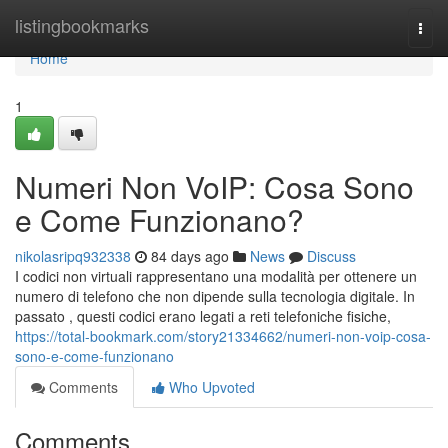
Home
listingbookmarks
Togg
navi
Home
1
Numeri Non VoIP: Cosa Sono
e Come Funzionano?
nikolasripq932338
84 days ago
News
Discuss
I codici non virtuali rappresentano una modalità per ottenere un
numero di telefono che non dipende sulla tecnologia digitale. In
passato , questi codici erano legati a reti telefoniche fisiche,
https://total-bookmark.com/story21334662/numeri-non-voip-cosa-
sono-e-come-funzionano
Comments
Who Upvoted
Comments