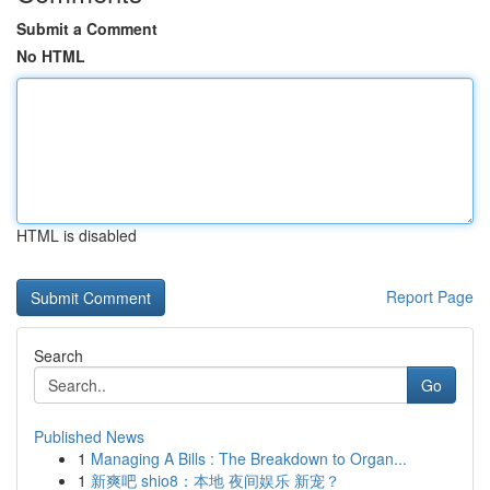
Submit a Comment
No HTML
HTML is disabled
Report Page
Search
Go
Published News
1
Managing A Bills : The Breakdown to Organ...
1
新爽吧 shio8：本地 夜间娱乐 新宠？