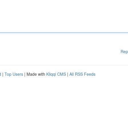
Rep
d
|
Top Users
| Made with
Kliqqi CMS
|
All RSS Feeds