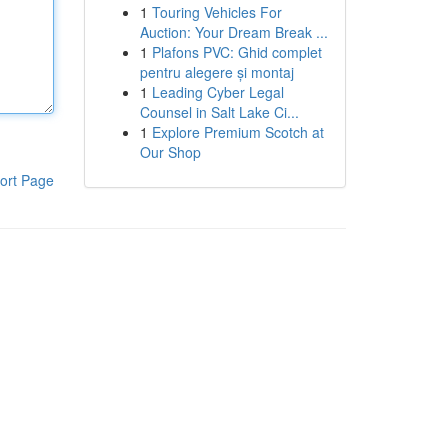
1
Touring Vehicles For
Auction: Your Dream Break ...
1
Plafons PVC: Ghid complet
pentru alegere și montaj
1
Leading Cyber Legal
Counsel in Salt Lake Ci...
1
Explore Premium Scotch at
Our Shop
ort Page