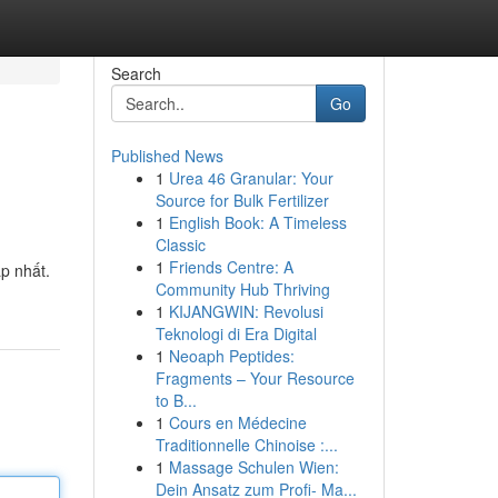
Search
Go
Published News
1
Urea 46 Granular: Your
Source for Bulk Fertilizer
1
English Book: A Timeless
Classic
1
Friends Centre: A
p nhất.
Community Hub Thriving
1
KIJANGWIN: Revolusi
Teknologi di Era Digital
1
Neoaph Peptides:
Fragments – Your Resource
to B...
1
Cours en Médecine
Traditionnelle Chinoise :...
1
Massage Schulen Wien:
Dein Ansatz zum Profi- Ma...