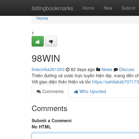
Home
listingbookmarks
Home
New
Submit
Home
1
98WIN
liviacmka261263
82 days ago
News
Discuss
Thiên đường cá cược trực tuyến hiện đại, mang đến ch
Với giao diện thân thiện và tốc
https://sahilabsb70717
Comments
Who Upvoted
Comments
Submit a Comment
No HTML