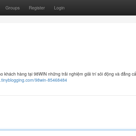
Groups
Register
Login
o khách hàng tại 98WIN những trải nghiệm giải trí sôi động và đẳng cấ
3.tinyblogging.com/98win-85468484