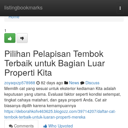
Home
listingbookmarks
Togg
navi
Home
1
Pilihan Pelapisan Tembok
Terbaik untuk Bagian Luar
Properti Kita
zoyaqxzp578988
82 days ago
News
Discuss
Memilih cat yang sesuai untuk eksterior kediaman Kita adalah
keputusan yang utama. Evaluasi faktor seperti kondisi setempat,
tingkat cahaya matahari, dan gaya properti Anda. Cat air
biasanya dipilih karena kemampuannya
https://deborahkofv463625.blogozz.com/39714207/daftar-cat-
tembok-terbaik-untuk-luaran-properti-mereka
Comments
Who Upvoted