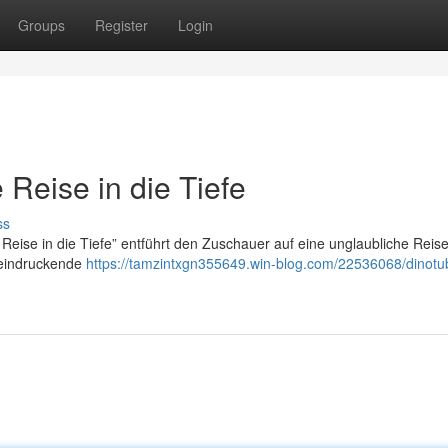
Groups
Register
Login
Reise in die Tiefe
ss
eise in die Tiefe” entführt den Zuschauer auf eine unglaubliche Reise
eindruckende
https://tamzintxgn355649.win-blog.com/22536068/dinotu