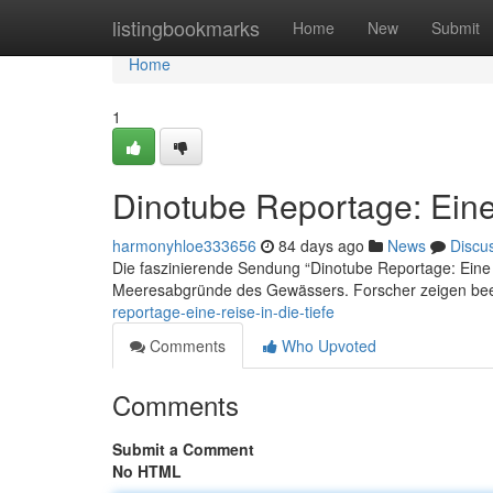
Home
listingbookmarks
Home
New
Submit
Home
1
Dinotube Reportage: Eine 
harmonyhloe333656
84 days ago
News
Discu
Die faszinierende Sendung “Dinotube Reportage: Eine R
Meeresabgründe des Gewässers. Forscher zeigen be
reportage-eine-reise-in-die-tiefe
Comments
Who Upvoted
Comments
Submit a Comment
No HTML