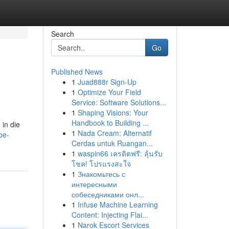
Search
Go
Published News
1
Juad888r Sign-Up
1
Optimize Your Field
Service: Software Solutions...
1
Shaping Visions: Your
Handbook to Building ...
 in die
1
Nada Cream: Alternatif
be-
Cerdas untuk Ruangan...
1
waspin66 เครดิตฟรี: ลุ้นรับ
โชค! โปรแรงสะใจ
1
Знакомьтесь с
интересными
собеседниками онл...
1
Infuse Machine Learning
Content: Injecting Flai...
1
Narok Escort Services