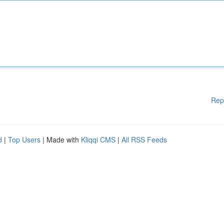
Rep
d
|
Top Users
| Made with
Kliqqi CMS
|
All RSS Feeds