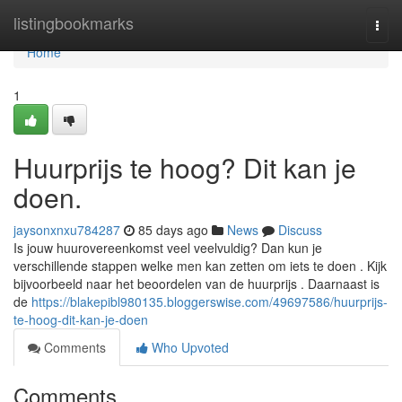
Home
listingbookmarks
Togg
navi
Home
1
Huurprijs te hoog? Dit kan je
doen.
jaysonxnxu784287
85 days ago
News
Discuss
Is jouw huurovereenkomst veel veelvuldig? Dan kun je
verschillende stappen welke men kan zetten om iets te doen . Kijk
bijvoorbeeld naar het beoordelen van de huurprijs . Daarnaast is
de
https://blakepibl980135.bloggerswise.com/49697586/huurprijs-
te-hoog-dit-kan-je-doen
Comments
Who Upvoted
Comments