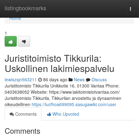
Home
listingbookmarks
Togg
navi
Home
1
Juristitoimisto Tikkurila:
Uskollinen lakimiespalvelu
lewiszsjn563211
86 days ago
News
Discuss
Juristitoimisto Tikkurila Unikkotie 16, 01300 Vantaa Phone:
0403638052 Website: https://www.lakitoimistotvantaa.com/
Juristitoimisto Tikkurila, Tikkurilan arvostettu ja dynaaminen
oikeudellinen
https://lucfhoa699095.sasugawiki.com/user
Comments
Who Upvoted
Comments