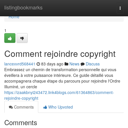
Home
listingbookmarks
Togg
navi
Home
1
Comment rejoindre copyright
lancexvrd568441
83 days ago
News
Discuss
Embrassez un chemin de transformation personnelle qui vous
éveillera à votre puissance intérieure. Ce guide détaillé vous
accompagnera chaque étape du parcours pour rejoindre l'Ordre
Illuminé, un cercle
https://izaakbnyi243472.link4blogs.com/61364863/comment-
rejoindre-copyright
Comments
Who Upvoted
Comments