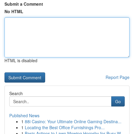
Submit a Comment
No HTML
HTML is disabled
Report Page
Search
Go
Published News
1
88i Casino: Your Ultimate Online Gaming Destina...
1
Locating the Best Office Furnishings Pro...
1
Basic Actions to Lawn Mowing Hornsby for Busy W...